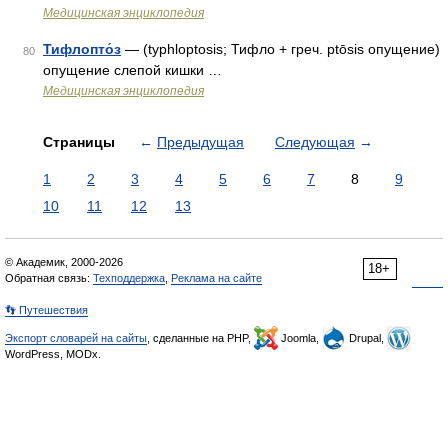
Медицинская энциклопедия
Тифлопто́з
— (typhloptosis; Тифло + греч. ptōsis опущение)
80
опущение слепой кишки …
Медицинская энциклопедия
Страницы
←
Предыдущая
Следующая
→
1
2
3
4
5
6
7
8
9
10
11
12
13
© Академик, 2000-2026
18+
Обратная связь:
Техподдержка
,
Реклама на сайте
👣 Путешествия
Экспорт словарей на сайты
, сделанные на PHP,
Joomla,
Drupal,
WordPress, MODx.