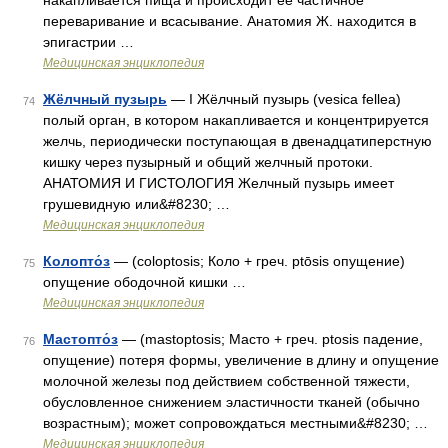
накапливается пища и происходит ее частичное
переваривание и всасывание. Анатомия Ж. находится в
эпигастрии …
Медицинская энциклопедия
Жёлчный пузырь
— I Жёлчный пузырь (vesica fellea)
74
полый орган, в котором накапливается и концентрируется
желчь, периодически поступающая в двенадцатиперстную
кишку через пузырный и общий желчный протоки.
АНАТОМИЯ И ГИСТОЛОГИЯ Желчный пузырь имеет
грушевидную или&#8230; …
Медицинская энциклопедия
Колопто́з
— (coloptosis; Коло + греч. ptōsis опущение)
75
опущение ободочной кишки …
Медицинская энциклопедия
Мастопто́з
— (mastoptosis; Масто + греч. ptosis падение,
76
опущение) потеря формы, увеличение в длину и опущение
молочной железы под действием собственной тяжести,
обусловленное снижением эластичности тканей (обычно
возрастным); может сопровождаться местными&#8230; …
Медицинская энциклопедия