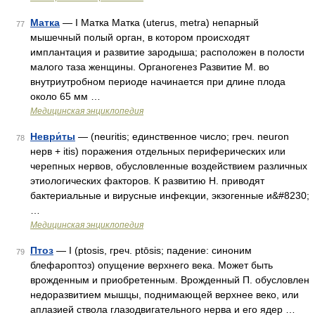
Матка
— I Матка Матка (uterus, metra) непарный
77
мышечный полый орган, в котором происходят
имплантация и развитие зародыша; расположен в полости
малого таза женщины. Органогенез Развитие М. во
внутриутробном периоде начинается при длине плода
около 65 мм …
Медицинская энциклопедия
Неври́ты
— (neuritis; единственное число; греч. neuron
78
нерв + itis) поражения отдельных периферических или
черепных нервов, обусловленные воздействием различных
этиологических факторов. К развитию Н. приводят
бактериальные и вирусные инфекции, экзогенные и&#8230;
…
Медицинская энциклопедия
Птоз
— I (ptosis, греч. ptōsis; падение: синоним
79
блефароптоз) опущение верхнего века. Может быть
врожденным и приобретенным. Врожденный П. обусловлен
недоразвитием мышцы, поднимающей верхнее веко, или
аплазией ствола глазодвигательного нерва и его ядер …