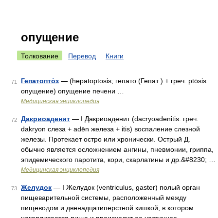
опущение
Толкование
Перевод
Книги
Гепатопто́з
— (hepatoptosis; гепато (Гепат ) + греч. ptōsis
71
опущение) опущение печени …
Медицинская энциклопедия
Дакриоаденит
— I Дакриоаденит (dacryoadenitis: греч.
72
dakryon слеза + adēn железа + itis) воспаление слезной
железы. Протекает остро или хронически. Острый Д.
обычно является осложнением ангины, пневмонии, гриппа,
эпидемического паротита, кори, скарлатины и др.&#8230; …
Медицинская энциклопедия
Желудок
— I Желудок (ventriculus, gaster) полый орган
73
пищеварительной системы, расположенный между
пищеводом и двенадцатиперстной кишкой, в котором